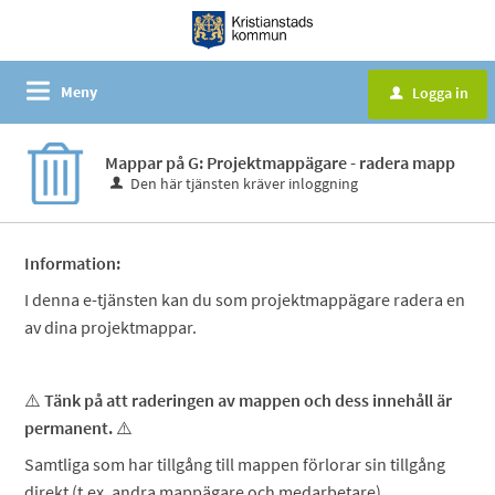
Meny
Logga in
u
Mappar på G: Projektmappägare - radera mapp
Den här tjänsten kräver inloggning
Information:
I denna e-tjänsten kan du som projektmappägare radera en
av dina projektmappar.
⚠️
Tänk på att raderingen av mappen och dess innehåll är
permanent.
⚠️
Samtliga som har tillgång till mappen förlorar sin tillgång
direkt (t.ex. andra mappägare och medarbetare).