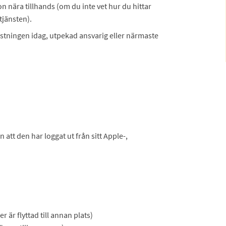
on nära tillhands (om du inte vet hur du hittar
tjänsten).
rustningen idag, utpekad ansvarig eller närmaste
 att den har loggat ut från sitt Apple-,
r är flyttad till annan plats)