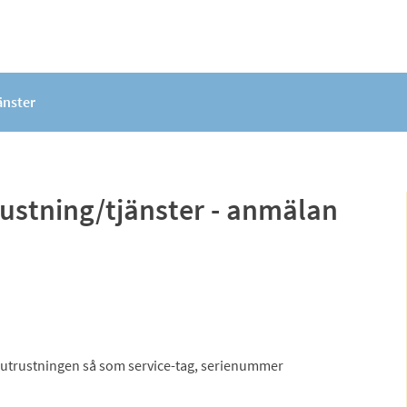
änster
rustning/tjänster - anmälan
r utrustningen så som service-tag, serienummer