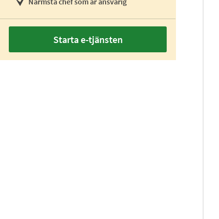
Närmsta chef som är ansvarig
Starta e-tjänsten