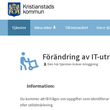
Tjänster
Mina sidor
Till intranätet
Om e-tj
Förändring av IT-ut
Den här tjänsten kräver inloggning
Information:
Du kommer att få frågor om uppgifter som identifiera
eller stöldmärkning.