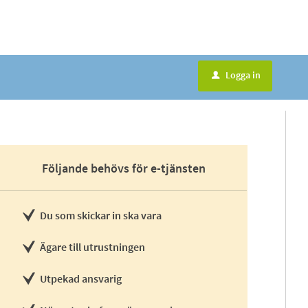
Logga in
u
Följande behövs för e-tjänsten
Du som skickar in ska vara
Ägare till utrustningen
Utpekad ansvarig