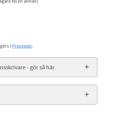
ägare till en annan)
 görs i
Proceedo
.
sskrivare - gör så här